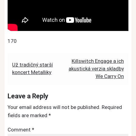
170
Post
Killswitch Engage a ich
Už tradičný starší
akustická verzia skladby
navigation
koncert Metalliky
We Carry On
Leave a Reply
Your email address will not be published.
Required
fields are marked
*
Comment
*