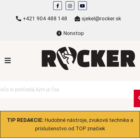
Skip
to
+421 904 488 148
sjekel@rocker.sk
content
Nonstop
ROCKER.sk
Hudobné novinky a eshop – mikiny, tričká,
bundy a ďalšie
TIP REDAKCIE:
Hudobné nástroje, zvuková technika a
príslušenstvo od TOP značiek