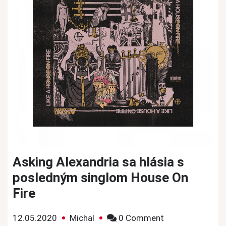
Asking Alexandria sa hlásia s
posledným singlom House On
Fire
on
12.05.2020
Michal
0 Comment