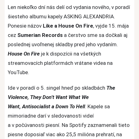
Asking
Len niekoľko dní nás delí od vydania nového, v poradí
Alexandria
šiesteho albumu kapely ASKING ALEXANDRIA.
sa
Ponesie názov
Like a House On Fire
, vyjde 15. mája
hlásia
cez
Sumerian Records
a čerstvo sme sa dočkali aj
s
poslednej uvoľnenej skladby pred jeho vydaním.
posledným
singlom
House On Fire
je k dispozícii na všetkých
House
streamovacích platformách vrátane videa na
On
YouTube.
Fire
Ide v poradí o 5. singel hneď po skladbách
The
Violence, They Don’t Want What We
Want, Antisocialist a Down To Hell
. Kapele sa
mimoriadne darí v sledovanosti videí
a v počúvanosti piesní. Na Spotify zaznamenali tieto
piesne doposiaľ viac ako 25,5 milióna prehratí, na