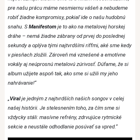
pre našu prácu máme nesmiernu vášeň a nebudeme
robiť žiadne kompromisy, pokiaľ ide o našu hudobnú
snahu. S
Manifestom
je to ako na metalovej horskej
dráhe – nemá žiadne zábrany od prvej do poslednej
sekundy a oplýva tými najtvrdšími riffmi, aké sme kedy
v piesňach zložili. Zároveň má vznešené a emotívne
vokály aj neúprosnú metalovú zúrivosť. Dúfame, že si
album užijete aspoň tak, ako sme si užili my jeho
nahrávanie!“
„
Viral
je jedným z najtvrdších našich songov v celej
našej histórii. Je stelesnením toho, za čím sme si
vždycky stáli: masívne refrény, zdrvujúce rytmické
sekcie a neustále odhodlanie posúvať sa vpred.“