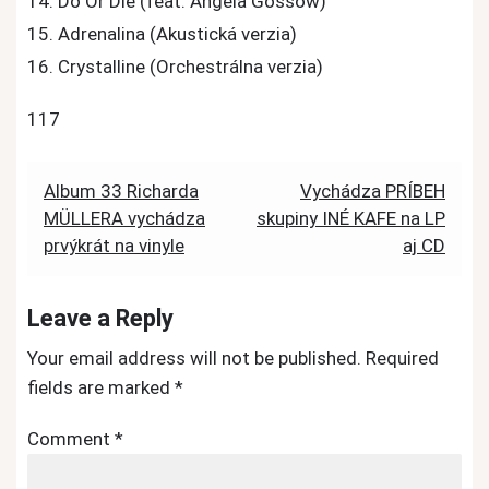
14. Do Or Die (feat. Angela Gossow)
15. Adrenalina (Akustická verzia)
16. Crystalline (Orchestrálna verzia)
117
Post
Album 33 Richarda
Vychádza PRÍBEH
MÜLLERA vychádza
skupiny INÉ KAFE na LP
navigation
prvýkrát na vinyle
aj CD
Leave a Reply
Your email address will not be published.
Required
fields are marked
*
Comment
*