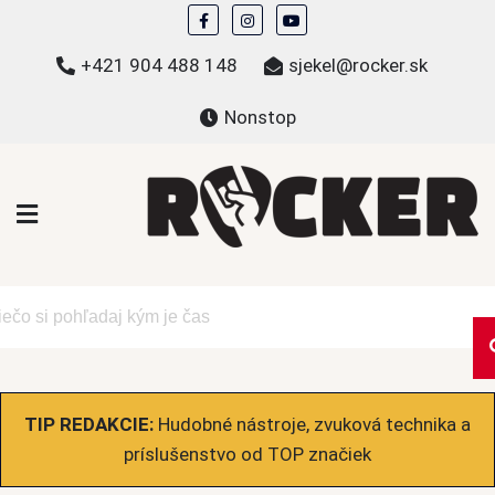
Skip
to
+421 904 488 148
sjekel@rocker.sk
content
Nonstop
ROCKER.sk
Hudobné novinky a eshop – mikiny, tričká,
bundy a ďalšie
TIP REDAKCIE:
Hudobné nástroje, zvuková technika a
príslušenstvo od TOP značiek