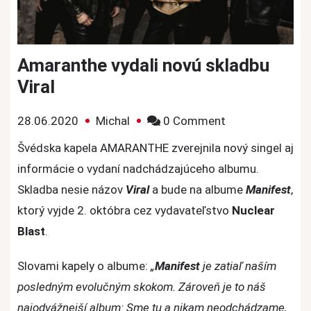
Amaranthe vydali novú skladbu
Viral
on
28.06.2020
Michal
0 Comment
Amaranthe
Švédska kapela AMARANTHE zverejnila nový singel aj
vydali
informácie o vydaní nadchádzajúceho albumu.
novú
Skladba nesie názov
Viral
a bude na albume
Manifest
,
skladbu
ktorý vyjde 2. októbra cez vydavateľstvo
Nuclear
Viral
Blast
.
Slovami kapely o albume:
„
Manifest
je zatiaľ naším
posledným evolučným skokom. Zároveň je to náš
najodvážnejší album: Sme tu a nikam neodchádzame,