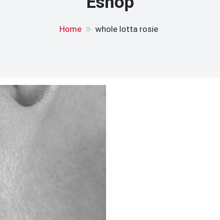
Eshop
Home
whole lotta rosie