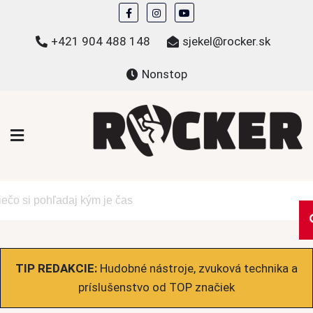
Skip
to
+421 904 488 148
sjekel@rocker.sk
content
Nonstop
ROCKER.sk
Hudobné novinky a eshop – mikiny, tričká,
bundy a ďalšie
TIP REDAKCIE:
Hudobné nástroje, zvuková technika a
príslušenstvo od TOP značiek