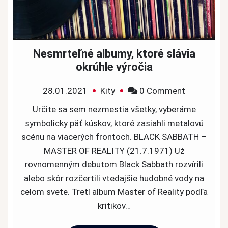
Nesmrteľné albumy, ktoré slávia
okrúhle výročia
on
28.01.2021
Kity
0 Comment
Nesmrteľn
Určite sa sem nezmestia všetky, vyberáme
albumy,
symbolicky päť kúskov, ktoré zasiahli metalovú
ktoré
scénu na viacerých frontoch. BLACK SABBATH –
slávia
MASTER OF REALITY (21.7.1971) Už
okrúhle
rovnomenným debutom Black Sabbath rozvírili
výročia
alebo skôr rozčertili vtedajšie hudobné vody na
celom svete. Tretí album Master of Reality podľa
kritikov…