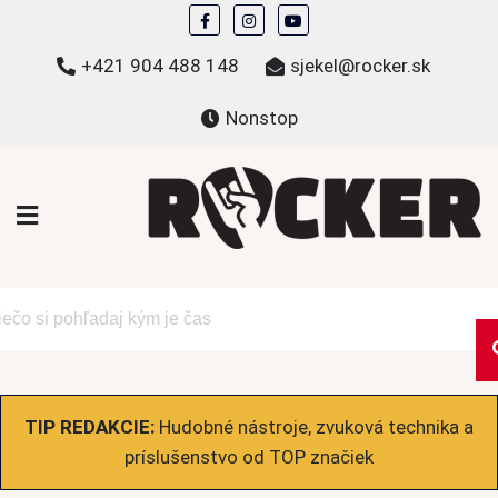
Skip
to
+421 904 488 148
sjekel@rocker.sk
content
Nonstop
ROCKER.sk
Hudobné novinky a eshop – mikiny, tričká,
bundy a ďalšie
TIP REDAKCIE:
Hudobné nástroje, zvuková technika a
príslušenstvo od TOP značiek