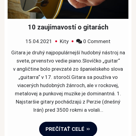
10 zaujímavostí o gitarách
on
15.04.2021
Kity
0 Comment
10
Gitara je druhý najpopulárnejší hudobný nástroj na
zaujímavos
svete, prvenstvo vedie piano.Slovíčko „guitar“
o
v angličtine bolo prevzaté zo španielskeho slova
gitarách
„guitarra“ v 17. storočí.Gitara sa používa vo
viacerých hudobných žánroch, ale v rockovej,
metalovej a punkovej muzike je dominantná. 1.
Najstaršie gitary pochádzajú z Perzie (dnešný
Irán) pred 3500 rokmi a volali…
PREČÍTAŤ CELÉ