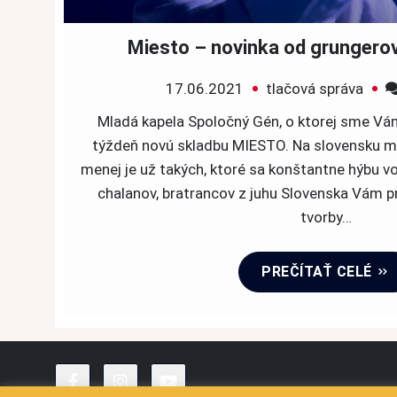
Miesto – novinka od grungero
17.06.2021
tlačová správa
Mladá kapela Spoločný Gén, o ktorej sme Vám
týždeň novú skladbu MIESTO. Na slovensku má
menej je už takých, ktoré sa konštantne hýbu v
chalanov, bratrancov z juhu Slovenska Vám p
tvorby…
PREČÍTAŤ CELÉ