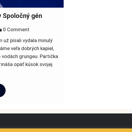
v Spoločný gén
on
0 Comment
Miesto
 už písali vydala minulý
–
me veľa dobrých kapiel,
novinka
o vodách grungeu. Partička
od
rináša opäť kúsok svojej
grungerov
Spoločný
gén