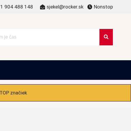
1 904 488 148
sjekel@rocker.sk
Nonstop
 TOP značiek