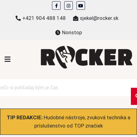
Skip
to
+421 904 488 148
sjekel@rocker.sk
content
Nonstop
ROCKER.sk
Hudobné novinky a eshop – mikiny, tričká,
bundy a ďalšie
TIP REDAKCIE:
Hudobné nástroje, zvuková technika a
príslušenstvo od TOP značiek