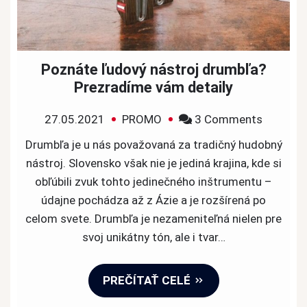
Poznáte ľudový nástroj drumbľa?
Prezradíme vám detaily
on
27.05.2021
PROMO
3 Comments
Poznáte
Drumbľa je u nás považovaná za tradičný hudobný
ľudový
nástroj. Slovensko však nie je jediná krajina, kde si
nástroj
obľúbili zvuk tohto jedinečného inštrumentu –
drumbľa
údajne pochádza až z Ázie a je rozšírená po
Prezrad
celom svete. Drumbľa je nezameniteľná nielen pre
vám
svoj unikátny tón, ale i tvar…
detaily
PREČÍTAŤ CELÉ