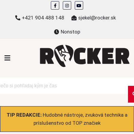
Skip
to
+421 904 488 148
sjekel@rocker.sk
content
Nonstop
ROCKER.sk
Hudobné novinky a eshop – mikiny, tričká,
bundy a ďalšie
TIP REDAKCIE:
Hudobné nástroje, zvuková technika a
príslušenstvo od TOP značiek