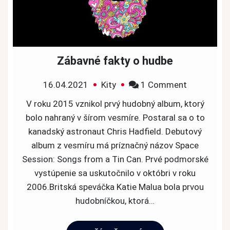
Zábavné fakty o hudbe
on
16.04.2021
Kity
1 Comment
Zábavné
V roku 2015 vznikol prvý hudobný album, ktorý
fakty
bolo nahraný v šírom vesmíre. Postaral sa o to
o
kanadský astronaut Chris Hadfield. Debutový
hudbe
album z vesmíru má príznačný názov Space
Session: Songs from a Tin Can. Prvé podmorské
vystúpenie sa uskutočnilo v októbri v roku
2006.Britská speváčka Katie Malua bola prvou
hudobníčkou, ktorá…